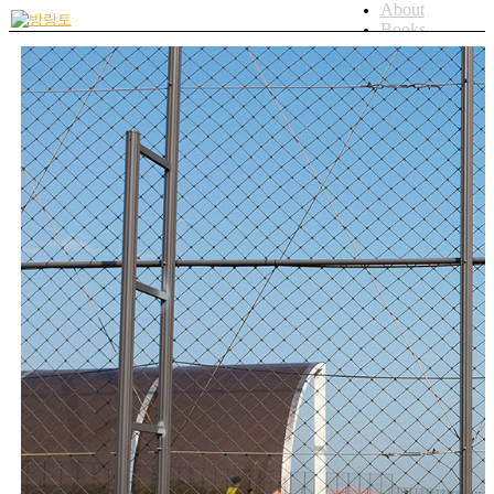
About
Books
Artworks
Blog
bicycle
Menu
Menu